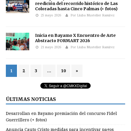
reedición del recorrido histórico de Las
Coloradas hasta Cinco Palmas (+ fotos)
25 mayo 2026
Por Liuba Mustelier Ramirez
Inicia en Bayamo X Encuentro de Arte
Abstracto FORMART 2026
21 mayo 2026
Por Liuba Mustelier Ramirez
1
2
3
…
10
»
ÚLTIMAS NOTICIAS
Desarrollan en Bayamo premiación del concurso Fidel
Guerrillero (+ fotos)
Anuncia Cauto Cristo medidas para incentivar pagos