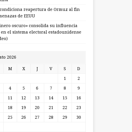
 condiciona reapertura de Ormuz al fin
menazas de EEUU
dinero oscuro» consolida su influencia
l en el sistema electoral estadounidense
deo)
sto 2026
M
X
J
V
S
D
1
2
4
5
6
7
8
9
11
12
13
14
15
16
18
19
20
21
22
23
25
26
27
28
29
30