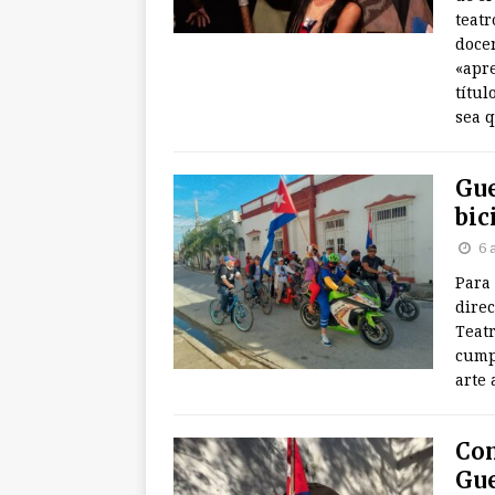
teatr
docen
«apr
títul
sea 
Gue
bic
6 
Para
direc
Teatr
cumpl
arte
Com
Gue