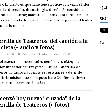
o». Lo cierto es que Fiffe teje su oficio con varios hilos:
« Jul
cia, dirección, dramaturgia, diseño. Se considera
endiz de mucho; maestro de nada». Esa renuncia a los
SEG
os es su modo de estar en el mundo: dejar que el teatro
quien lo nombre.
rrilla de Teatreros, del camión a la
Twee
icleta (+ audio y fotos)
abril 2026
Por Rafael Traba Bordón
0
 el Maestro de Juventudes René Reyes Blázquez,
tor fundador del Proyecto Cultural Guerrilla de
eros, lo único imposible es resignarse a dejar de
ir la misión que se impuso hace 34 años de llevar el
 a comunidades intrincadas.
enzó hoy nueva “cruzada” de la
rrilla de Teatreros (+ fotos)