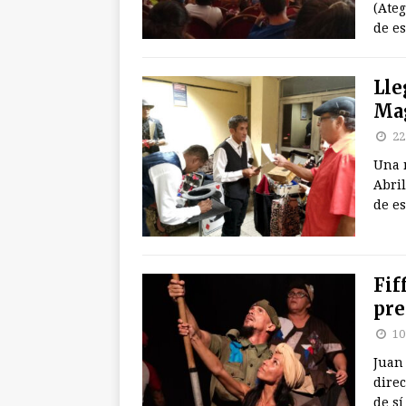
(Ateg
de es
Lle
Mag
22
Una 
Abril
de es
Fif
pre
10
Juan
direc
de s