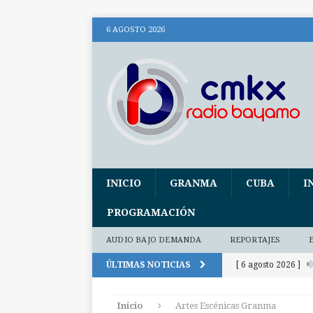
6 AGOSTO 2026
INICIO
GRANMA
CUBA
I
PROGRAMACIÓN
AUDIO BAJO DEMANDA
REPORTAJES
ÚLTIMAS NOTICIAS
[ 6 agosto 2026 ]
(+ audio)
AUDI
Inicio
Artes Escénicas Granma
[ 6 agosto 2026 ]
E