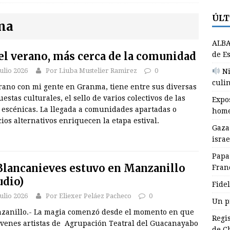
ÚLT
e en Jefe
GRANMA
ma
aza: 1.254 muertos y 4.091 violaciones israelíes del alto el fuego en
ALBA
RNACIONALES
el verano, más cerca de la comunidad
de E
apa León XIV asistió al Encuentro de Jóvenes Franciscanos 2026
julio 2026
Por Liuba Mustelier Ramirez
0
Ni
culin
erano con mi gente en Granma, tiene entre sus diversas
NALES
estas culturales, el sello de varios colectivos de las
Expos
idel: legado vivo en la juventud
CUBA
 escénicas. La llegada a comunidades apartadas o
home
ios alternativos enriquecen la etapa estival.
n proyecto que transforma juventudes
GRANMA
Gaza
israe
LBA Movimientos condena en Cuba políticas de Estados Unidos
Papa
lancanieves estuvo en Manzanillo
Fran
udio)
Fidel
julio 2026
Por Eliexer Peláez Pacheco
0
Un p
anillo.- La magia comenzó desde el momento en que
Regi
jóvenes artistas de Agrupación Teatral del Guacanayabo
de C