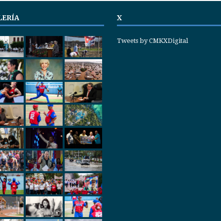
LERÍA
X
Tweets by CMKXDigital