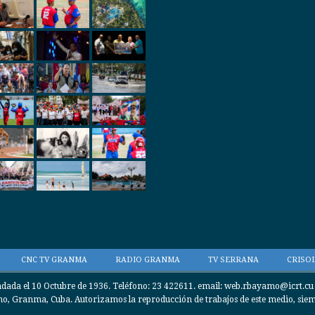
CNC TV GRANMA
RADIO GRANMA
TV SERRANA
CRISOL
da el 10 Octubre de 1936. Teléfono: 23 422611. email: web.rbayamo@icrt.cu / 
, Granma, Cuba. Autorizamos la reproducción de trabajos de este medio, siempr