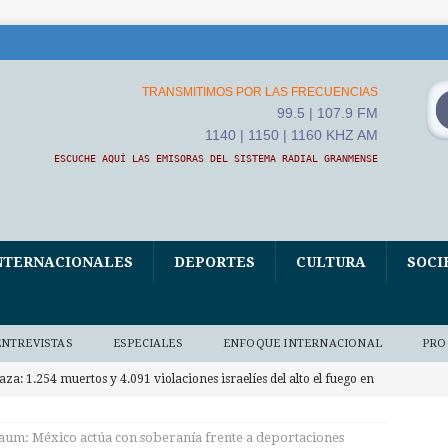
TRANSMITIMOS POR LAS FRECUENCIAS
99.5 | 107.9 FM
1140 | 1150 | 1160 KHZ AM
ESCUCHE AQUÍ LAS EMISORAS DEL SISTEMA RADIAL GRANMENSE
NTERNACIONALES
DEPORTES
CULTURA
SOCI
ENTREVISTAS
ESPECIALES
ENFOQUE INTERNACIONAL
PRO
aza: 1.254 muertos y 4.091 violaciones israelíes del alto el fuego en
RNACIONALES
um: México actúa con soberanía frente a deportaciones
apa León XIV asistió al Encuentro de Jóvenes Franciscanos 2026