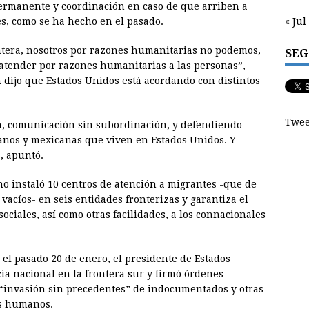
permanente y coordinación en caso de que arriben a
« Jul
es, como se ha hecho en el pasado.
ntera, nosotros por razones humanitarias no podemos,
SEG
atender por razones humanitarias a las personas”,
 dijo que Estados Unidos está acordando con distintos
Twee
n, comunicación sin subordinación, y defendiendo
canos y mexicanas que viven en Estados Unidos. Y
, apuntó.
no instaló 10 centros de atención a migrantes -que de
acíos- en seis entidades fronterizas y garantiza el
sociales, así como otras facilidades, a los connacionales
l pasado 20 de enero, el presidente de Estados
a nacional en la frontera sur y firmó órdenes
e “invasión sin precedentes” de indocumentados y otras
os humanos.