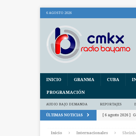
6 AGOSTO 2026
INICIO
GRANMA
CUBA
I
PROGRAMACIÓN
AUDIO BAJO DEMANDA
REPORTAJES
ÚLTIMAS NOTICIAS
[ 6 agosto 2026 ]
G
300 días
INTE
Inicio
Internacionales
Sheinba
[ 6 agosto 2026 ]
P