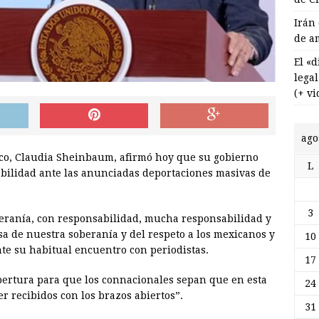
Irán
de a
El «
lega
(+ vi
ago
co, Claudia Sheinbaum, afirmó hoy que su gobierno
L
abilidad ante las anunciadas deportaciones masivas de
3
eranía, con responsabilidad, mucha responsabilidad y
sa de nuestra soberanía y del respeto a los mexicanos y
10
te su habitual encuentro con periodistas.
17
apertura para que los connacionales sepan que en esta
24
r recibidos con los brazos abiertos”.
31