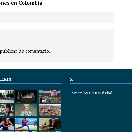
ones en Colombia
publicar un comentario.
LERÍA
X
Tweets by CMKXDigital