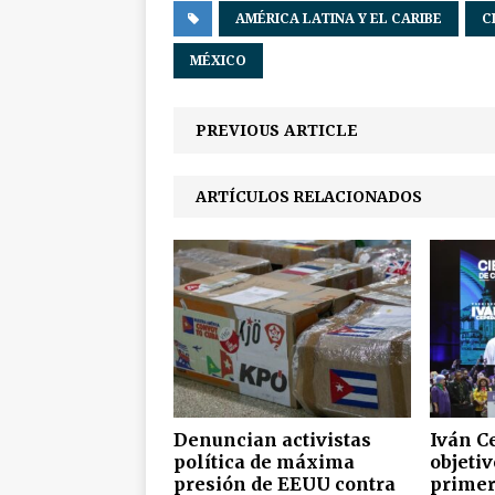
AMÉRICA LATINA Y EL CARIBE
C
MÉXICO
PREVIOUS ARTICLE
ARTÍCULOS RELACIONADOS
Denuncian activistas
Iván C
política de máxima
objeti
presión de EEUU contra
primer