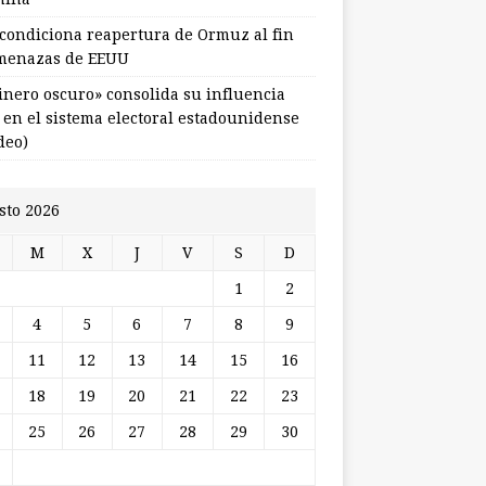
 condiciona reapertura de Ormuz al fin
menazas de EEUU
dinero oscuro» consolida su influencia
l en el sistema electoral estadounidense
deo)
sto 2026
M
X
J
V
S
D
1
2
4
5
6
7
8
9
11
12
13
14
15
16
18
19
20
21
22
23
25
26
27
28
29
30