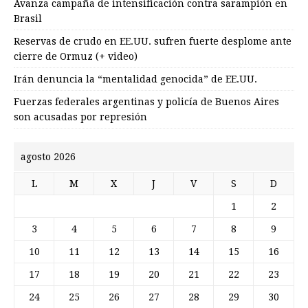
Avanza campaña de intensificación contra sarampión en
Brasil
Reservas de crudo en EE.UU. sufren fuerte desplome ante
cierre de Ormuz (+ video)
Irán denuncia la “mentalidad genocida” de EE.UU.
Fuerzas federales argentinas y policía de Buenos Aires
son acusadas por represión
agosto 2026
L
M
X
J
V
S
D
1
2
3
4
5
6
7
8
9
10
11
12
13
14
15
16
17
18
19
20
21
22
23
24
25
26
27
28
29
30