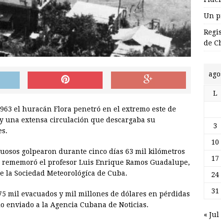
Un p
Regi
de C
ago
L
963 el huracán Flora penetró en el extremo este de
 y una extensa circulación que descargaba su
3
es.
10
tuosos golpearon durante cinco días 63 mil kilómetros
17
ís, rememoró el profesor Luis Enrique Ramos Guadalupe,
de la Sociedad Meteorológíca de Cuba.
24
31
75 mil evacuados y mil millones de dólares en pérdidas
o enviado a la Agencia Cubana de Noticias.
« Jul