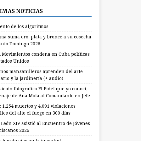
IMAS NOTICIAS
lento de los algoritmos
ma suma oro, plata y bronce a su cosecha
anto Domingo 2026
 Movimientos condena en Cuba políticas
stados Unidos
ños manzanilleros aprenden del arte
ario y la jardinería (+ audio)
ición fotográfica El Fidel que yo conocí,
naje de Ana Mola al Comandante en Jefe
: 1.254 muertos y 4.091 violaciones
líes del alto el fuego en 300 días
 León XIV asistió al Encuentro de Jóvenes
ciscanos 2026
: legado vivo en la juventud