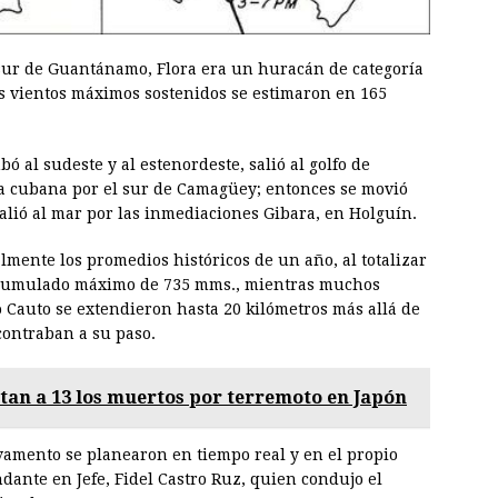
 sur de Guantánamo, Flora era un huracán de categoría
yos vientos máximos sostenidos se estimaron en 165
al sudeste y al estenordeste, salió al golfo de
a cubana por el sur de Camagüey; entonces se movió
salió al mar por las inmediaciones Gibara, en Holguín.
mente los promedios históricos de un año, al totalizar
 acumulado máximo de 735 mms., mientras muchos
o Cauto se extendieron hasta 20 kilómetros más allá de
contraban a su paso.
an a 13 los muertos por terremoto en Japón
lvamento se planearon en tiempo real y en el propio
ndante en Jefe, Fidel Castro Ruz, quien condujo el