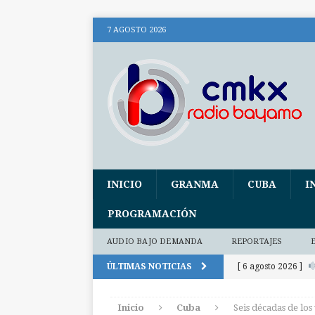
7 AGOSTO 2026
INICIO
GRANMA
CUBA
I
PROGRAMACIÓN
AUDIO BAJO DEMANDA
REPORTAJES
ÚLTIMAS NOTICIAS
[ 6 agosto 2026 ]
(+ audio)
AUDI
Inicio
Cuba
Seis décadas de los
[ 6 agosto 2026 ]
E