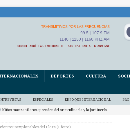
TRANSMITIMOS POR LAS FRECUENCIAS
99.5 | 107.9 FM
1140 | 1150 | 1160 KHZ AM
ESCUCHE AQUÍ LAS EMISORAS DEL SISTEMA RADIAL GRANMENSE
NTERNACIONALES
DEPORTES
CULTURA
SOCI
ENTREVISTAS
ESPECIALES
ENFOQUE INTERNACIONAL
PRO
Niños manzanilleros aprenden del arte culinario y la jardinería
O BAJO DEMANDA
 vientos inexplorables del Flora (+ fotos)
xposición fotográfica El Fidel que yo conocí, homenaje de Ana