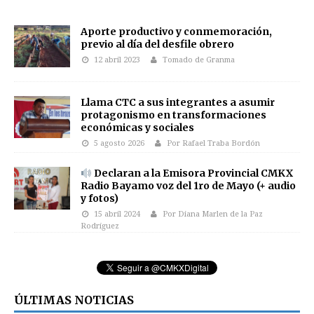
Aporte productivo y conmemoración,
previo al día del desfile obrero
12 abril 2023
Tomado de Granma
Llama CTC a sus integrantes a asumir
protagonismo en transformaciones
económicas y sociales
5 agosto 2026
Por Rafael Traba Bordón
Declaran a la Emisora Provincial CMKX
Radio Bayamo voz del 1ro de Mayo (+ audio
y fotos)
15 abril 2024
Por Diana Marlen de la Paz
Rodríguez
ÚLTIMAS NOTICIAS