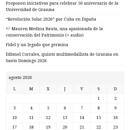
Proponen iniciativas para celebrar 50 aniversario de la
Universidad de Granma
“Revolución Solar 2026” por Cuba en España
Mauren Medina Bauta, una apasionada de la
conservación del Patrimonio (+ audio)
Fidel y un legado que germina
Edisnel Corrales, quinto multimedallista de Granma en
Santo Domingo 2026
agosto 2026
L
M
X
J
V
S
D
1
2
3
4
5
6
7
8
9
10
11
12
13
14
15
16
17
18
19
20
21
22
23