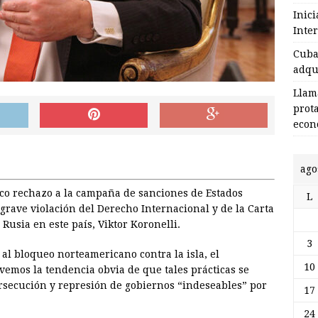
Inic
Inte
Cuba 
adqu
Llam
prot
econ
ago
co rechazo a la campaña de sanciones de Estados
L
rave violación del Derecho Internacional y de la Carta
usia en este país, Viktor Koronelli.
3
 al bloqueo norteamericano contra la isla, el
10
emos la tendencia obvia de que tales prácticas se
ersecución y represión de gobiernos “indeseables” por
17
24