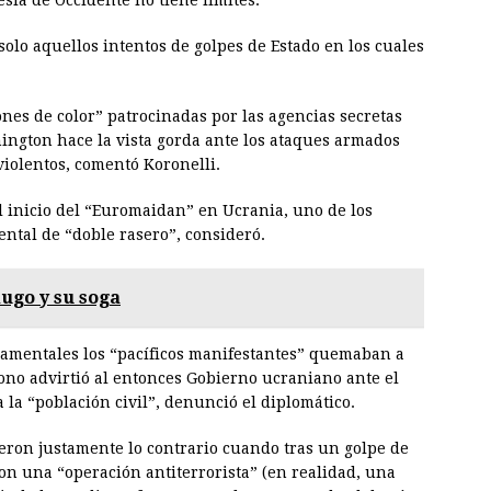
sía de Occidente no tiene límites.
olo aquellos intentos de golpes de Estado en los cuales
ones de color” patrocinadas por las agencias secretas
ngton hace la vista gorda ante los ataques armados
 violentos, comentó Koronelli.
 inicio del “Euromaidan” en Ucrania, uno de los
ental de “doble rasero”, consideró.
dugo y su soga
amentales los “pacíficos manifestantes” quemaban a
gono advirtió al entonces Gobierno ucraniano ante el
 la “población civil”, denunció el diplomático.
eron justamente lo contrario cuando tras un golpe de
n una “operación antiterrorista” (en realidad, una