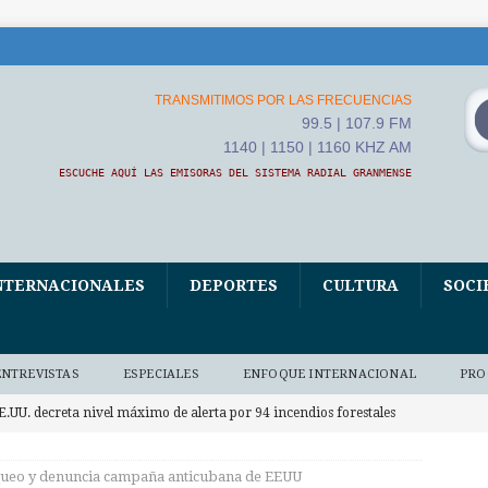
TRANSMITIMOS POR LAS FRECUENCIAS
99.5 | 107.9 FM
1140 | 1150 | 1160 KHZ AM
ESCUCHE AQUÍ LAS EMISORAS DEL SISTEMA RADIAL GRANMENSE
NTERNACIONALES
DEPORTES
CULTURA
SOCI
ENTREVISTAS
ESPECIALES
ENFOQUE INTERNACIONAL
PRO
E.UU. decreta nivel máximo de alerta por 94 incendios forestales
NACIONALES
queo y denuncia campaña anticubana de EEUU
V Asamblea Continental de ALBA Movimientos iniciará este jueves