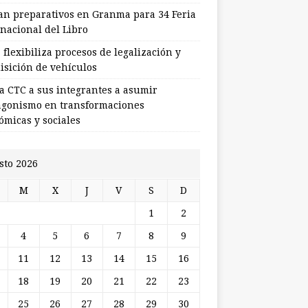
ian preparativos en Granma para 34 Feria
rnacional del Libro
flexibiliza procesos de legalización y
isición de vehículos
a CTC a sus integrantes a asumir
agonismo en transformaciones
ómicas y sociales
sto 2026
M
X
J
V
S
D
1
2
4
5
6
7
8
9
11
12
13
14
15
16
18
19
20
21
22
23
25
26
27
28
29
30