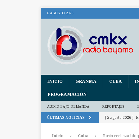
6 AGOSTO 2026
INICIO
GRANMA
CUBA
I
PROGRAMACIÓN
AUDIO BAJO DEMANDA
REPORTAJES
ÚLTIMAS NOTICIAS
[ 5 agosto 2026 ]
E
activos
INTER
Inicio
Cuba
Rusia rechaza blo
[ 5 agosto 2026 ]
I