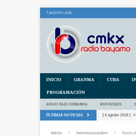
7 AGOSTO 2026
INICIO
GRANMA
CUBA
I
PROGRAMACIÓN
AUDIO BAJO DEMANDA
REPORTAJES
ÚLTIMAS NOTICIAS
[ 6 agosto 2026 ]
(+ audio)
AUDI
Inicio
Internacionales
Rusia a
[ 6 agosto 2026 ]
E