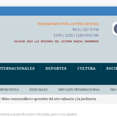
TRANSMITIMOS POR LAS FRECUENCIAS
99.5 | 107.9 FM
1140 | 1150 | 1160 KHZ AM
ESCUCHE AQUÍ LAS EMISORAS DEL SISTEMA RADIAL GRANMENSE
NTERNACIONALES
DEPORTES
CULTURA
SOCI
ENTREVISTAS
ESPECIALES
ENFOQUE INTERNACIONAL
PRO
Niños manzanilleros aprenden del arte culinario y la jardinería
O BAJO DEMANDA
bierta a acuerdo sobre Ucrania, pero con ajustes
xposición fotográfica El Fidel que yo conocí, homenaje de Ana