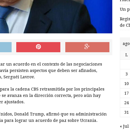
Un p
Regi
de C
ago
L
ar un acuerdo en el contexto de las negociaciones
davía persisten aspectos que deben ser afinados,
3
o, Serguéi Lavrov.
10
a para la cadena CBS retrasmitida por los principales
17
 se avanza en la dirección correcta, pero aún hay
r ajustados.
24
31
Unidos, Donald Trump, afirmó que su administración
ia para lograr un acuerdo de paz sobre Ucrania.
« Jul