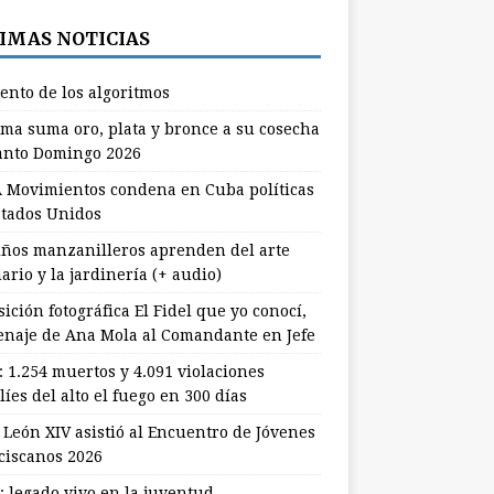
IMAS NOTICIAS
lento de los algoritmos
ma suma oro, plata y bronce a su cosecha
anto Domingo 2026
 Movimientos condena en Cuba políticas
stados Unidos
ños manzanilleros aprenden del arte
ario y la jardinería (+ audio)
ición fotográfica El Fidel que yo conocí,
naje de Ana Mola al Comandante en Jefe
: 1.254 muertos y 4.091 violaciones
líes del alto el fuego en 300 días
 León XIV asistió al Encuentro de Jóvenes
ciscanos 2026
: legado vivo en la juventud