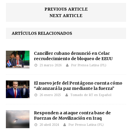
PREVIOUS ARTICLE
NEXT ARTICLE
ARTÍCULOS RELACIONADOS
Canciller cubano denunció en Celac
recrudecimiento de bloqueo de EEUU
21 marzo 2026
Por Prensa Latina (PL)
El nuevo jefe del Pentágono cuenta cómo
“alcanzará la paz mediante la fuerza”
26 enero 2025
Tomado de RT en Español
Responden a ataque contra base de
Fuerzas de Movilización en Iraq
20 abril 2024
Por Prensa Latina (PL)