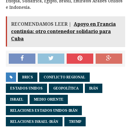
Etiopía, Sudáfrica, Egipto, Brasil, Emiratos Árabes Unidos
e Indonesia.
RECOMENDAMOS LEER |
Apoyo en Francia
continúa: otro contenedor solidario para
Cuba
BRICS
CONFLICTO REGIONAL
ESTADOS UNIDOS
GEOPOLÍTICA
IRÁN
ISRAEL
MEDIO ORIENTE
RELACIONES ESTADOS UNIDOS-IRÁN
RELACIONES ISRAEL-IRÁN
TRUMP