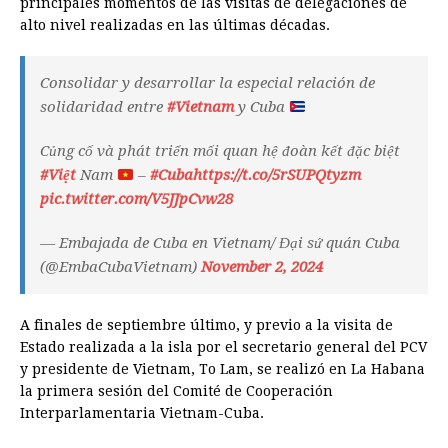
principales momentos de las visitas de delegaciones de
alto nivel realizadas en las últimas décadas.
Consolidar y desarrollar la especial relación de
solidaridad entre
#Vietnam
y Cuba
Củng cố và phát triển mối quan hệ đoàn kết đặc biệt
#Việt
Nam
–
#Cuba
https://t.co/5rSUPQtyzm
pic.twitter.com/V5JJpCvw28
— Embajada de Cuba en Vietnam/ Đại sứ quán Cuba
(@EmbaCubaVietnam)
November 2, 2024
A finales de septiembre último, y previo a la visita de
Estado realizada a la isla por el secretario general del PCV
y presidente de Vietnam, To Lam, se realizó en La Habana
la primera sesión del Comité de Cooperación
Interparlamentaria Vietnam-Cuba.