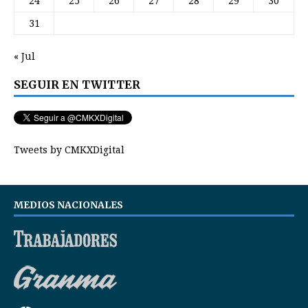
24
25
26
27
28
29
30
31
« Jul
SEGUIR EN TWITTER
Tweets by CMKXDigital
MEDIOS NACIONALES