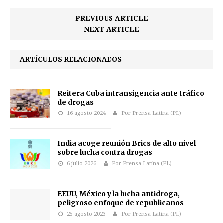
PREVIOUS ARTICLE
NEXT ARTICLE
ARTÍCULOS RELACIONADOS
Reitera Cuba intransigencia ante tráfico
de drogas
16 agosto 2024
Por Prensa Latina (PL)
India acoge reunión Brics de alto nivel
sobre lucha contra drogas
6 julio 2026
Por Prensa Latina (PL)
EEUU, México y la lucha antidroga,
peligroso enfoque de republicanos
25 agosto 2023
Por Prensa Latina (PL)