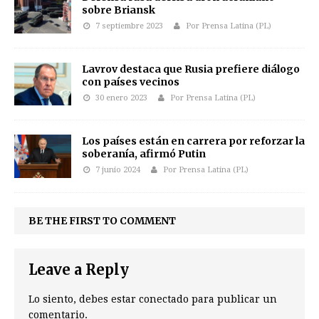
sobre Briansk
7 septiembre 2023
Por Prensa Latina (PL)
Lavrov destaca que Rusia prefiere diálogo
con países vecinos
30 enero 2023
Por Prensa Latina (PL)
Los países están en carrera por reforzar la
soberanía, afirmó Putin
7 junio 2024
Por Prensa Latina (PL)
BE THE FIRST TO COMMENT
Leave a Reply
Lo siento, debes estar
conectado
para publicar un
comentario.