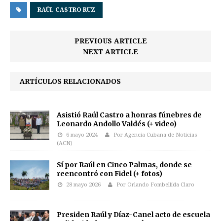
RAÚL CASTRO RUZ
PREVIOUS ARTICLE
NEXT ARTICLE
ARTÍCULOS RELACIONADOS
Asistió Raúl Castro a honras fúnebres de
Leonardo Andollo Valdés (+ video)
6 mayo 2024
Por Agencia Cubana de Noticias
(ACN)
Sí por Raúl en Cinco Palmas, donde se
reencontró con Fidel (+ fotos)
28 mayo 2026
Por Orlando Fombellida Claro
Presiden Raúl y Díaz-Canel acto de escuela