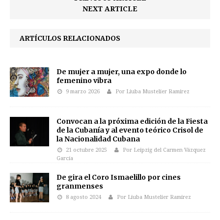
NEXT ARTICLE
ARTÍCULOS RELACIONADOS
De mujer a mujer, una expo donde lo
femenino vibra
9 marzo 2026
Por Liuba Mustelier Ramirez
Convocan a la próxima edición de la Fiesta
de la Cubanía y al evento teórico Crisol de
la Nacionalidad Cubana
21 octubre 2025
Por Leipzig del Carmen Vázquez
García
De gira el Coro Ismaelillo por cines
granmenses
8 agosto 2024
Por Liuba Mustelier Ramirez