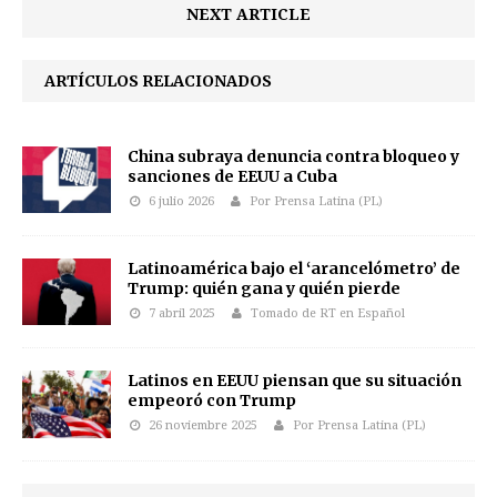
NEXT ARTICLE
ARTÍCULOS RELACIONADOS
China subraya denuncia contra bloqueo y
sanciones de EEUU a Cuba
6 julio 2026
Por Prensa Latina (PL)
Latinoamérica bajo el ‘arancelómetro’ de
Trump: quién gana y quién pierde
7 abril 2025
Tomado de RT en Español
Latinos en EEUU piensan que su situación
empeoró con Trump
26 noviembre 2025
Por Prensa Latina (PL)