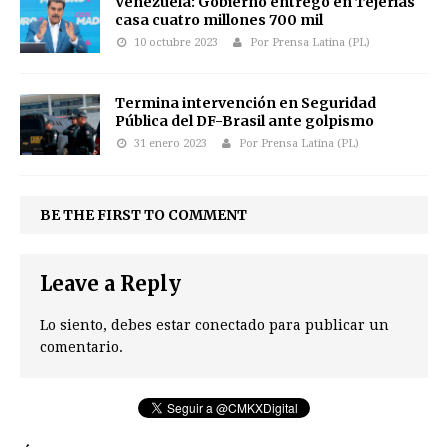
Venezuela: Gobierno entregó en Tejerías
casa cuatro millones 700 mil
10 octubre 2023
Por Prensa Latina (PL)
Termina intervención en Seguridad
Pública del DF-Brasil ante golpismo
31 enero 2023
Por Prensa Latina (PL)
BE THE FIRST TO COMMENT
Leave a Reply
Lo siento, debes estar
conectado
para publicar un
comentario.