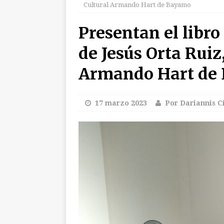
Cultural Armando Hart de Bayamo
[ 7 agosto 2026 ]
F
Presentan el libr
[ 7 agosto 2026 ]
E
de Jesús Orta Ruiz
Domingo 2026
Armando Hart de
[ 7 agosto 2026 ]
audio y fotos)
[ 7 agosto 2026 ]
E
17 marzo 2023
Por Dariannis C
Eurasiática
CU
[ 7 agosto 2026 ]
P
Universidad de G