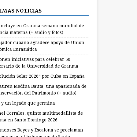
IMAS NOTICIAS
ncluye en Granma semana mundial de
ncia materna (+ audio y fotos)
jador cubano agradece apoyo de Unión
ómica Eurasiática
onen iniciativas para celebrar 50
ersario de la Universidad de Granma
olución Solar 2026” por Cuba en España
uren Medina Bauta, una apasionada de
onservación del Patrimonio (+ audio)
l y un legado que germina
nel Corrales, quinto multimedallista de
ma en Santo Domingo 2026
menses Reyes y Escalona se proclaman
eonas en el balonmano de Santo