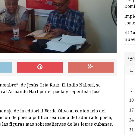
Domi
Impl
come
La
nuev
ago
L
 nombre”, de Jesús Orta Ruiz, El Indio Naborí, se
3
ural Armando Hart por el poeta y repentista José
10
17
enaje de la editorial Verde Olivo al centenario del
ción de poesía política realizada del admirado poeta,
24
e las figuras más sobresalientes de las letras cubanas.
31