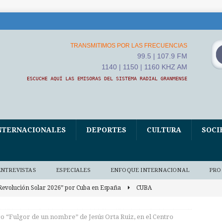
TRANSMITIMOS POR LAS FRECUENCIAS
99.5 | 107.9 FM
1140 | 1150 | 1160 KHZ AM
ESCUCHE AQUÍ LAS EMISORAS DEL SISTEMA RADIAL GRANMENSE
NTERNACIONALES
DEPORTES
CULTURA
SOCI
ENTREVISTAS
ESPECIALES
ENFOQUE INTERNACIONAL
PRO
Revolución Solar 2026” por Cuba en España
CUBA
Mauren Medina Bauta, una apasionada de la conservación del
ro “Fulgor de un nombre” de Jesús Orta Ruiz, en el Centro
o)
AUDIO BAJO DEMANDA