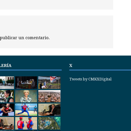
publicar un comentario.
LERÍA
X
Tweets by CMKXDigital