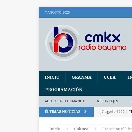
7 AGOSTO 2026
INICIO
GRANMA
CUBA
I
PROGRAMACIÓN
AUDIO BAJO DEMANDA
REPORTAJES
ÚLTIMAS NOTICIAS
[ 7 agosto 2026 ]
“
[ 7 agosto 2026 ]
Inicio
Cultura
Presentan el lib
Patrimonio (+ audi