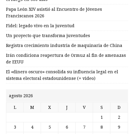
Papa León XIV asistió al Encuentro de Jóvenes
Franciscanos 2026
Fidel: legado vivo en la juventud
Un proyecto que transforma juventudes
Registra crecimiento industria de maquinaria de China
Irán condiciona reapertura de Ormuz al fin de amenazas
de EEUU
El «dinero oscuro» consolida su influencia legal en el
sistema electoral estadounidense (+ video)
agosto 2026
L
M
X
J
V
S
D
1
2
3
4
5
6
7
8
9