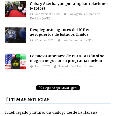
Cuba y Azerbaiyán por ampliar relaciones
(+ fotos)
26 noviembre 2025
Por Agencia Cubana de
Noticias (ACN)
Desplegarán agentes del ICE en
aeropuertos de Estados Unidos
22 marzo 2026
Por Prensa Latina (PL)
La nueva amenaza de EE.UU. a Irán si se
niega a negociar su programa nuclear
1 abril 2025
Tomado de RT en Español
ÚLTIMAS NOTICIAS
Fidel: legado y futuro, un diálogo desde La Habana