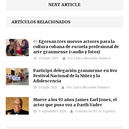
NEXT ARTICLE
ARTÍCULOS RELACIONADOS
Egresan tres nuevos actores para la
cultura cubana de escuela profesional de
arte granmense (+audio y fotos)
30 junio 2023
Por Liuba Mustelier Ramirez
Participó delegación granmense en 8vo
Festival Nacional de la Niñez y la
Adolescencia
14 julio 2025
Por Liuba Mustelier Ramirez
Muere a los 93 años James Earl Jones, el
actor que puso voz a Darth Vader
9 septiembre 2024
Tomado de RT en Español