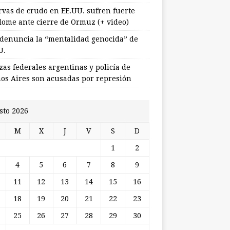
rvas de crudo en EE.UU. sufren fuerte
lome ante cierre de Ormuz (+ video)
 denuncia la “mentalidad genocida” de
U.
zas federales argentinas y policía de
os Aires son acusadas por represión
sto 2026
M
X
J
V
S
D
1
2
4
5
6
7
8
9
11
12
13
14
15
16
18
19
20
21
22
23
25
26
27
28
29
30