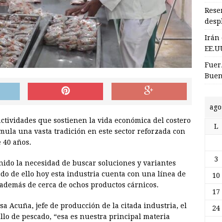
Rese
desp
Irán
EE.U
Fuer
Buen
ago
actividades que sostienen la vida económica del costero
L
mula una vasta tradición en este sector reforzada con
 40 años.
3
nido la necesidad de buscar soluciones y variantes
do de ello hoy esta industria cuenta con una línea de
10
además de cerca de ochos productos cárnicos.
17
a Acuña, jefe de producción de la citada industria, el
24
llo de pescado, “esa es nuestra principal materia