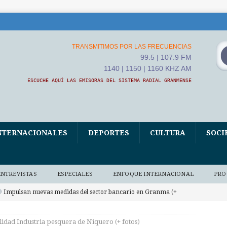
TRANSMITIMOS POR LAS FRECUENCIAS
99.5 | 107.9 FM
1140 | 1150 | 1160 KHZ AM
ESCUCHE AQUÍ LAS EMISORAS DEL SISTEMA RADIAL GRANMENSE
NTERNACIONALES
DEPORTES
CULTURA
SOCI
ENTREVISTAS
ESPECIALES
ENFOQUE INTERNACIONAL
PRO
Impulsan nuevas medidas del sector bancario en Granma (+
 BAJO DEMANDA
lidad Industria pesquera de Niquero (+ fotos)
Convoca ETECSA en Granma a una Feria digital por la