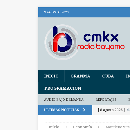
9 AGOSTO 2026
INICIO
GRANMA
CUBA
I
PROGRAMACIÓN
AUDIO BAJO DEMANDA
REPORTAJES
ÚLTIMAS NOTICIAS
[ 8 agosto 2026 ]
audio)
AUDIO
Inicio
Economía
Mantiene vita
[ 8 agosto 2026 ]