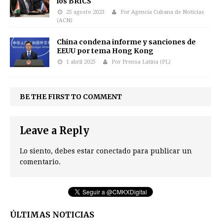
los BRICS
25 agosto 2023
Por Agencia Cubana de Noticias
(ACN)
China condena informe y sanciones de
EEUU por tema Hong Kong
1 abril 2025
Por Prensa Latina (PL)
BE THE FIRST TO COMMENT
Leave a Reply
Lo siento, debes estar
conectado
para publicar un
comentario.
ÚLTIMAS NOTICIAS