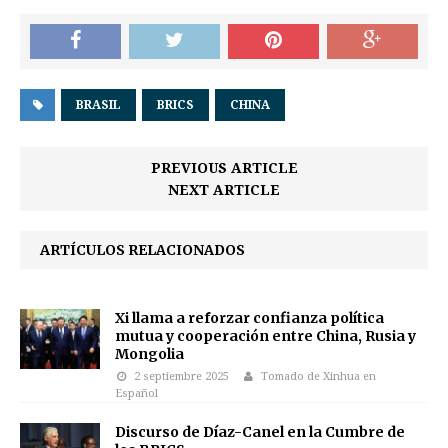
BRASIL
BRICS
CHINA
PREVIOUS ARTICLE
NEXT ARTICLE
ARTÍCULOS RELACIONADOS
Xi llama a reforzar confianza política
mutua y cooperación entre China, Rusia y
Mongolia
2 septiembre 2025
Tomado de Xinhua en
Español
Discurso de Díaz-Canel en la Cumbre de