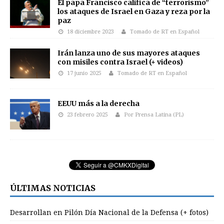
El papa Francisco califica de “terrorismo”
los ataques de Israel en Gaza y reza por la
paz
18 diciembre 2023
Tomado de RT en Español
Irán lanza uno de sus mayores ataques
con misiles contra Israel (+ videos)
17 junio 2025
Tomado de RT en Español
EEUU más a la derecha
23 febrero 2025
Por Prensa Latina (PL)
ÚLTIMAS NOTICIAS
Desarrollan en Pilón Día Nacional de la Defensa (+ fotos)