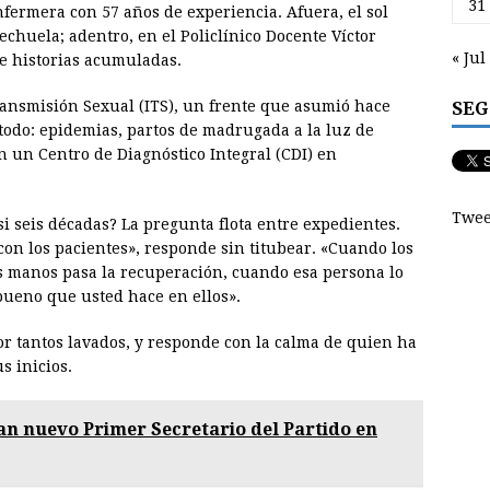
31
nfermera con 57 años de experiencia. Afuera, el sol
echuela; adentro, en el Policlínico Docente Víctor
« Jul
de historias acumuladas.
SEG
ransmisión Sexual (ITS), un frente que asumió hace
todo: epidemias, partos de madrugada a la luz de
 un Centro de Diagnóstico Integral (CDI) en
Twee
i seis décadas? La pregunta flota entre expedientes.
con los pacientes», responde sin titubear. «Cuando los
s manos pasa la recuperación, cuando esa persona lo
bueno que usted hace en ellos».
or tantos lavados, y responde con la calma de quien ha
s inicios.
an nuevo Primer Secretario del Partido en