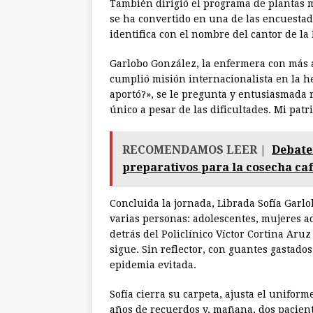
También dirigió el programa de plantas m
se ha convertido en una de las encuestad
identifica con el nombre del cantor de l
Garlobo González, la enfermera con más 
cumplió misión internacionalista en la 
aportó?», se le pregunta y entusiasmada
único a pesar de las dificultades. Mi patr
RECOMENDAMOS LEER |
Debate
preparativos para la cosecha ca
Concluida la jornada, Librada Sofía Garl
varias personas: adolescentes, mujeres a
detrás del Policlínico Víctor Cortina Aru
sigue. Sin reflector, con guantes gastado
epidemia evitada.
Sofía cierra su carpeta, ajusta el unifor
años de recuerdos y, mañana, dos paciente