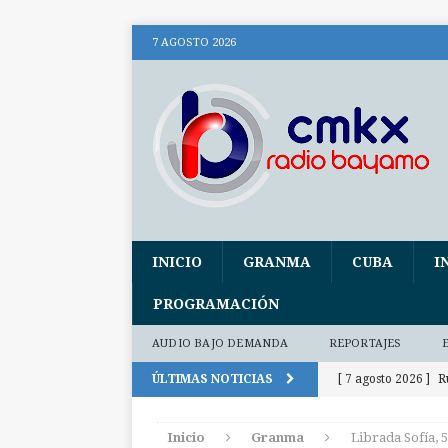
7 AGOSTO 2026
INICIO
GRANMA
CUBA
I
PROGRAMACIÓN
AUDIO BAJO DEMANDA
REPORTAJES
ÚLTIMAS NOTICIAS
[ 7 agosto 2026 ]
R
INTERNACIONALE
Inicio
Granma
Librada Sofía, 
[ 7 agosto 2026 ]
U