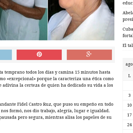
educa
Abel
pres
Cuba
forta
El ta
ago
nta temprano todos los días y camina 15 minutos hasta
L
como «excepcional» porque la caracteriza una ética como
e adivina la certeza de quien ha dedicado su vida a los
3
andante Fidel Castro Ruz, que puso su empeño en todo
10
, nos formó, nos dio trabajo, alegría, lugar e igualdad.
17
 pausada pero segura, mientras alisa los papeles de su
24