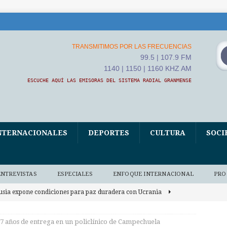
TRANSMITIMOS POR LAS FRECUENCIAS
99.5 | 107.9 FM
1140 | 1150 | 1160 KHZ AM
ESCUCHE AQUÍ LAS EMISORAS DEL SISTEMA RADIAL GRANMENSE
NTERNACIONALES
DEPORTES
CULTURA
SOCI
ENTREVISTAS
ESPECIALES
ENFOQUE INTERNACIONAL
PRO
usia expone condiciones para paz duradera con Ucrania
S
57 años de entrega en un policlínico de Campechuela
nicef alerta sobre muertes de infantes en RDC por ébola