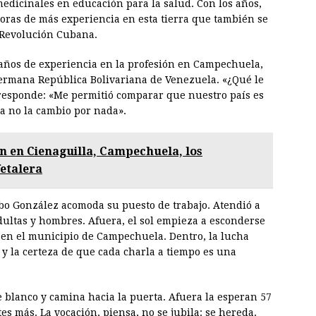
edicinales en educación para la salud. Con los años,
oras de más experiencia en esta tierra que también se
a Revolución Cubana.
años de experiencia en la profesión en Campechuela,
hermana República Bolivariana de Venezuela. «¿Qué le
 responde: «Me permitió comparar que nuestro país es
ia no la cambio por nada».
n en Cienaguilla, Campechuela, los
fetalera
obo González acomoda su puesto de trabajo. Atendió a
dultas y hombres. Afuera, el sol empieza a esconderse
z en el municipio de Campechuela. Dentro, la lucha
s y la certeza de que cada charla a tiempo es una
me blanco y camina hacia la puerta. Afuera la esperan 57
s más. La vocación, piensa, no se jubila: se hereda.