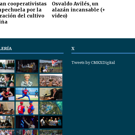
an cooperativistas
Osvaldo Avilés, un
pechuela por la
alazán incansable (+
ración del cultivo
video)
iña
LERÍA
X
Tweets by CMKXDigital