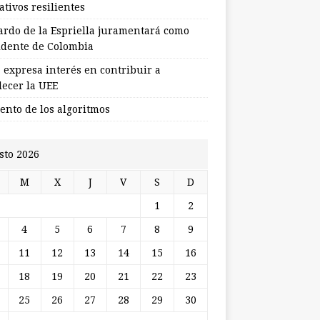
tivos resilientes
ardo de la Espriella juramentará como
idente de Colombia
 expresa interés en contribuir a
lecer la UEE
lento de los algoritmos
sto 2026
M
X
J
V
S
D
1
2
4
5
6
7
8
9
11
12
13
14
15
16
18
19
20
21
22
23
25
26
27
28
29
30