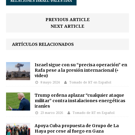
RELACIONES ISRAEL-PALESTINA
PREVIOUS ARTICLE
NEXT ARTICLE
ARTÍCULOS RELACIONADOS
Israel sigue con su “precisa operación” en
Rafa pese a la presión internacional (+
video)
8 mayo 2024
Tomado de RT en Español
Trump ordena aplazar “cualquier ataque
militar” contra instalaciones energéticas
iraníes
23 marzo 2026
Tomado de RT en Español
Apoya Cuba propuesta de Grupo de La
Haya por cese al fuego en Gaza