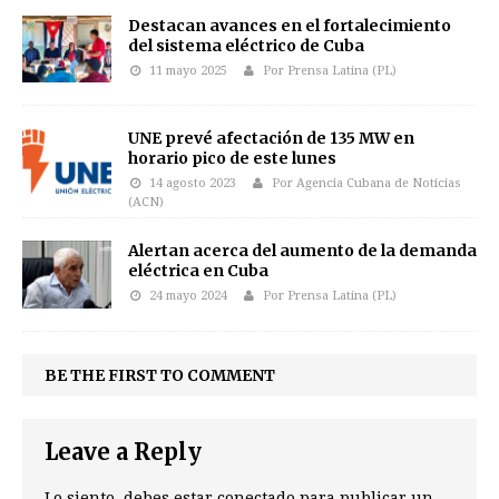
Destacan avances en el fortalecimiento
del sistema eléctrico de Cuba
11 mayo 2025
Por Prensa Latina (PL)
UNE prevé afectación de 135 MW en
horario pico de este lunes
14 agosto 2023
Por Agencia Cubana de Noticias
(ACN)
Alertan acerca del aumento de la demanda
eléctrica en Cuba
24 mayo 2024
Por Prensa Latina (PL)
BE THE FIRST TO COMMENT
Leave a Reply
Lo siento, debes estar
conectado
para publicar un