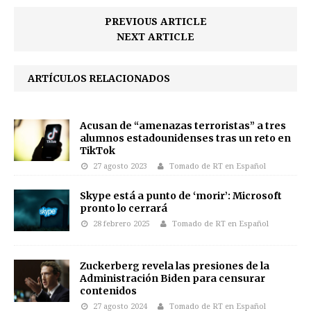
PREVIOUS ARTICLE
NEXT ARTICLE
ARTÍCULOS RELACIONADOS
Acusan de “amenazas terroristas” a tres
alumnos estadounidenses tras un reto en
TikTok
27 agosto 2023
Tomado de RT en Español
Skype está a punto de ‘morir’: Microsoft
pronto lo cerrará
28 febrero 2025
Tomado de RT en Español
Zuckerberg revela las presiones de la
Administración Biden para censurar
contenidos
27 agosto 2024
Tomado de RT en Español