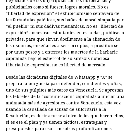
negociados de las oligarquías con las burocracias y
publicitarlos como si fuesen logros morales. No es
“libertad de expresión” el exhibicionismo centavero de
las farándulas patéticas, sus baños de moral simpatía por
“el pueblo” ni sus dádivas mesiánicas. No es “libertad de
expresión” amaestrar estudiantes en escuelas, públicas o
privadas, para que sirvan dócilmente a la alienación de
los usuarios, enseñarles a ser corruptos, a prostituirse
por unos pesos y a enterrar los muertos de la barbarie
capitalista bajo el estiércol de su sintaxis noticiosa.
Libertad de expresión no es libertad de mercado.
Desde las dictaduras digitales de WhatsApp y “X” se
prepara la burguesía para defender, con dientes y uñas,
uno de sus púlpitos más caros en Venezuela. Se aprestan
los lebreles de la “comunicación” capitalista a iniciar una
andanada más de agresiones contra Venezuela, esta vez
usando la canallada de acusar de autoritaria a la
Revolución, es decir acusar al otro de los que hacen ellos,
si es ese el plan y ya tienen tácticas, estrategias y
presupuestos para eso… nosotros profundizaremos