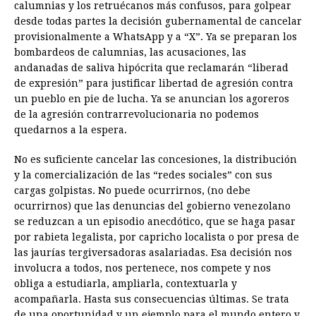
calumnias y los retruécanos más confusos, para golpear
desde todas partes la decisión gubernamental de cancelar
provisionalmente a WhatsApp y a “X”. Ya se preparan los
bombardeos de calumnias, las acusaciones, las
andanadas de saliva hipócrita que reclamarán “liberad
de expresión” para justificar libertad de agresión contra
un pueblo en pie de lucha. Ya se anuncian los agoreros
de la agresión contrarrevolucionaria no podemos
quedarnos a la espera.
No es suficiente cancelar las concesiones, la distribución
y la comercialización de las “redes sociales” con sus
cargas golpistas. No puede ocurrirnos, (no debe
ocurrirnos) que las denuncias del gobierno venezolano
se reduzcan a un episodio anecdótico, que se haga pasar
por rabieta legalista, por capricho localista o por presa de
las jaurías tergiversadoras asalariadas. Esa decisión nos
involucra a todos, nos pertenece, nos compete y nos
obliga a estudiarla, ampliarla, contextuarla y
acompañarla. Hasta sus consecuencias últimas. Se trata
de una oportunidad y un ejemplo para el mundo entero y