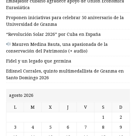
Embajador cubano agradece apoyo de Unión Económica
Eurasiática
Proponen iniciativas para celebrar 50 aniversario de la
Universidad de Granma
“Revolución Solar 2026” por Cuba en España
Mauren Medina Bauta, una apasionada de la
conservación del Patrimonio (+ audio)
Fidel y un legado que germina
Edisnel Corrales, quinto multimedallista de Granma en
Santo Domingo 2026
agosto 2026
L
M
X
J
V
S
D
1
2
3
4
5
6
7
8
9