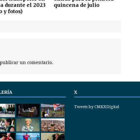
 durante el 2023
quincena de julio
o y fotos)
publicar un comentario.
LERÍA
X
Tweets by CMKXDigital