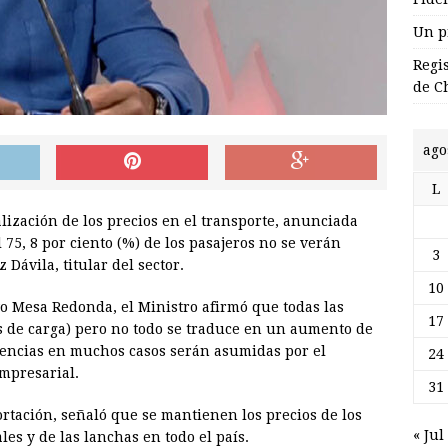
Un p
Regi
de C
ago
L
lización de los precios en el transporte, anunciada
75, 8 por ciento (%) de los pasajeros no se verán
3
Dávila, titular del sector.
10
ivo Mesa Redonda, el Ministro afirmó que todas las
17
las de carga) pero no todo se traduce en un aumento de
ferencias en muchos casos serán asumidas por el
24
empresarial.
31
portación, señaló que se mantienen los precios de los
« Jul
es y de las lanchas en todo el país.