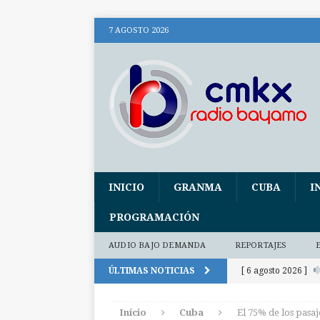
7 AGOSTO 2026
INICIO
GRANMA
CUBA
I
PROGRAMACIÓN
AUDIO BAJO DEMANDA
REPORTAJES
ÚLTIMAS NOTICIAS
[ 6 agosto 2026 ]
(+ audio)
AUDI
Inicio
Cuba
El 75% de los pasaj
[ 6 agosto 2026 ]
E