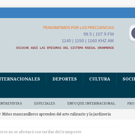
TRANSMITIMOS POR LAS FRECUENCIAS
99.5 | 107.9 FM
1140 | 1150 | 1160 KHZ AM
ESCUCHE AQUÍ LAS EMISORAS DEL SISTEMA RADIAL GRANMENSE
NTERNACIONALES
DEPORTES
CULTURA
SOCI
ENTREVISTAS
ESPECIALES
ENFOQUE INTERNACIONAL
PRO
Niños manzanilleros aprenden del arte culinario y la jardinería
O BAJO DEMANDA
eros no se afectará con tarifas del transporte
xposición fotográfica El Fidel que yo conocí, homenaje de Ana