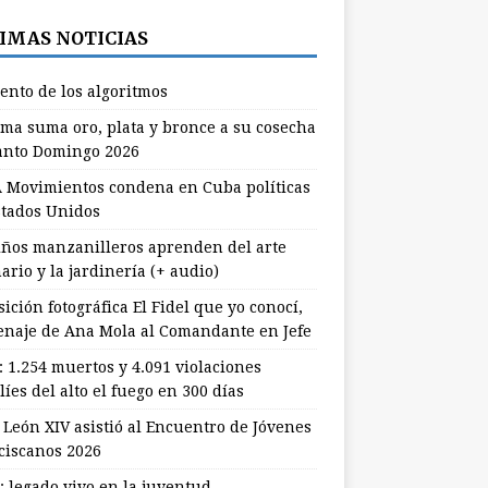
IMAS NOTICIAS
lento de los algoritmos
ma suma oro, plata y bronce a su cosecha
anto Domingo 2026
 Movimientos condena en Cuba políticas
stados Unidos
ños manzanilleros aprenden del arte
ario y la jardinería (+ audio)
ición fotográfica El Fidel que yo conocí,
naje de Ana Mola al Comandante en Jefe
: 1.254 muertos y 4.091 violaciones
líes del alto el fuego en 300 días
 León XIV asistió al Encuentro de Jóvenes
ciscanos 2026
: legado vivo en la juventud