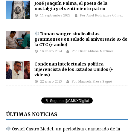
José Joaquín Palma, el poeta de la
nostalgia y el sentimiento patrio
11 septiembre 2023
Por Ariel Rodríguez Gómez
Donan sangre sindicalistas
granmenses en saludo al aniversario 85 de
la CTC (+ audio)
16 enero 2024
Por Eliset Aldana Martínez
Condenan intelectuales política
injerencista de los Estados Unidos (+
videos)
22 enero 2025
Por Marisela Presa Sagué
ÚLTIMAS NOTICIAS
Osviel Castro Medel, un periodista enamorado de la