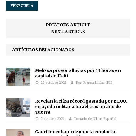
VENEZUELA
PREVIOUS ARTICLE
NEXT ARTICLE
ARTÍCULOS RELACIONADOS
Melissa provocó lluvias por 13 horas en
capital de Haití
29 octubre 2025
Por Prensa Latina (PL)
Revelan la cifra récord gastada por EE.UU.
en ayuda militar a Israel tras un año de
guerra
7 octubre 2024
Tomado de RT en Español
Canciller cubano denuncia conducta