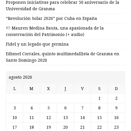
Proponen iniciativas para celebrar 50 aniversario de la
Universidad de Granma
“Revolución Solar 2026” por Cuba en España
Mauren Medina Bauta, una apasionada de la
conservación del Patrimonio (+ audio)
Fidel y un legado que germina
Edisnel Corrales, quinto multimedallista de Granma en
Santo Domingo 2026
agosto 2026
L
M
X
J
V
S
D
1
2
3
4
5
6
7
8
9
10
11
12
13
14
15
16
17
18
19
20
21
22
23