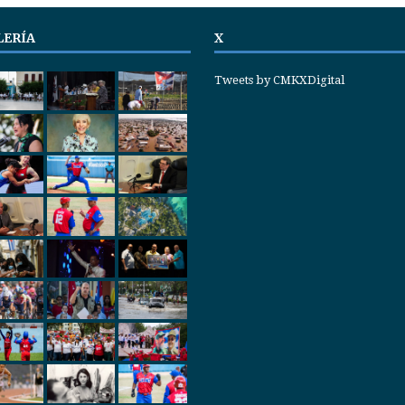
LERÍA
X
Tweets by CMKXDigital