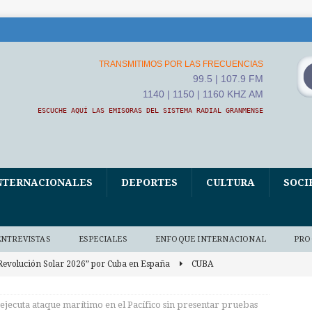
TRANSMITIMOS POR LAS FRECUENCIAS
99.5 | 107.9 FM
1140 | 1150 | 1160 KHZ AM
ESCUCHE AQUÍ LAS EMISORAS DEL SISTEMA RADIAL GRANMENSE
NTERNACIONALES
DEPORTES
CULTURA
SOCI
ENTREVISTAS
ESPECIALES
ENFOQUE INTERNACIONAL
PRO
Revolución Solar 2026” por Cuba en España
CUBA
Mauren Medina Bauta, una apasionada de la conservación del
ejecuta ataque marítimo en el Pacífico sin presentar pruebas
o)
AUDIO BAJO DEMANDA