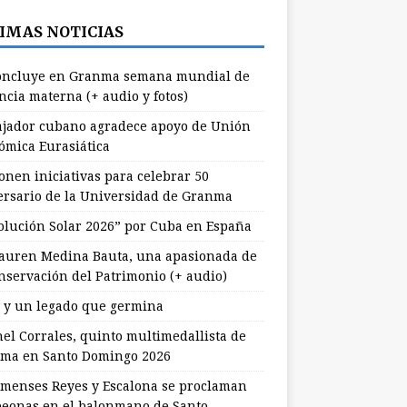
IMAS NOTICIAS
ncluye en Granma semana mundial de
ncia materna (+ audio y fotos)
jador cubano agradece apoyo de Unión
ómica Eurasiática
onen iniciativas para celebrar 50
ersario de la Universidad de Granma
olución Solar 2026” por Cuba en España
uren Medina Bauta, una apasionada de
onservación del Patrimonio (+ audio)
l y un legado que germina
nel Corrales, quinto multimedallista de
ma en Santo Domingo 2026
menses Reyes y Escalona se proclaman
eonas en el balonmano de Santo