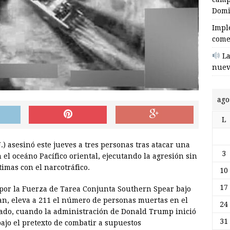
Domi
Impl
come
La
nuev
ago
L
) asesinó este jueves a tres personas tras atacar una
3
l oceáno Pacífico oriental, ejecutando la agresión sin
imas con el narcotráfico.
10
17
 por la Fuerza de Tarea Conjunta Southern Spear bajo
van, eleva a 211 el número de personas muertas en el
24
sado, cuando la administración de Donald Trump inició
31
ajo el pretexto de combatir a supuestos