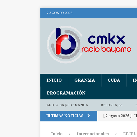
7 AGOSTO 2026
INICIO
GRANMA
CUBA
I
PROGRAMACIÓN
AUDIO BAJO DEMANDA
REPORTAJES
ÚLTIMAS NOTICIAS
[ 7 agosto 2026 ]
“
[ 7 agosto 2026 ]
Inicio
Internacionales
EE.UU. 
Patrimonio (+ audi