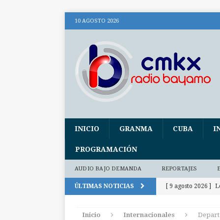
10 AGOSTO 2026
INICIO
GRANMA
CUBA
I
PROGRAMACIÓN
AUDIO BAJO DEMANDA
REPORTAJES
ÚLTIMAS NOTICIAS
[ 9 agosto 2026 ]
L
INTERNACIO
Inicio
Internacionales
Depart
[ 9 agosto 2026 ]
C