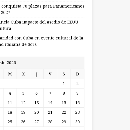
 conquista 70 plazas para Panamericanos
 2027
ncia Cuba impacto del asedio de EEUU
ultura
daridad con Cuba en evento cultural de la
ad italiana de Sora
sto 2026
M
X
J
V
S
D
1
2
4
5
6
7
8
9
11
12
13
14
15
16
18
19
20
21
22
23
25
26
27
28
29
30