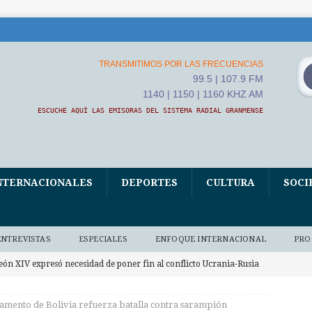
TRANSMITIMOS POR LAS FRECUENCIAS
99.5 | 107.9 FM
1140 | 1150 | 1160 KHZ AM
ESCUCHE AQUÍ LAS EMISORAS DEL SISTEMA RADIAL GRANMENSE
NTERNACIONALES
DEPORTES
CULTURA
SOCI
ENTREVISTAS
ESPECIALES
ENFOQUE INTERNACIONAL
PRO
eón XIV expresó necesidad de poner fin al conflicto Ucrania-Rusia
NALES
amento de Bolivia refuerza batalla contra sarampión
hina acelerará la integración de la IA en sus Fuerzas Armadas