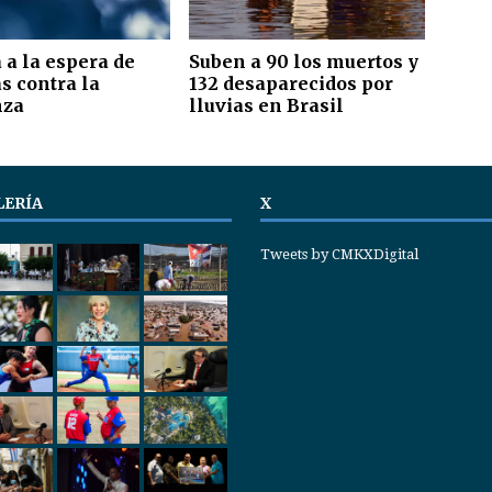
 a la espera de
Suben a 90 los muertos y
s contra la
132 desaparecidos por
nza
lluvias en Brasil
LERÍA
X
Tweets by CMKXDigital