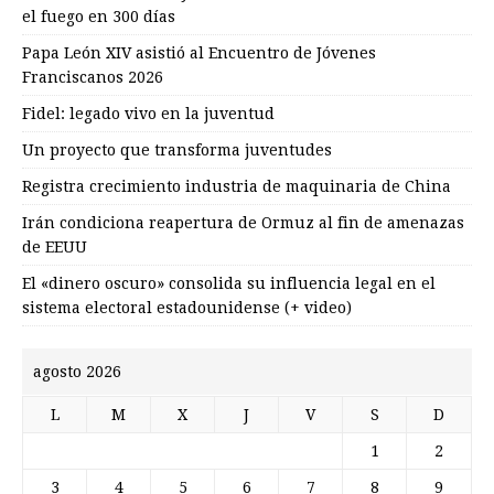
el fuego en 300 días
Papa León XIV asistió al Encuentro de Jóvenes
Franciscanos 2026
Fidel: legado vivo en la juventud
Un proyecto que transforma juventudes
Registra crecimiento industria de maquinaria de China
Irán condiciona reapertura de Ormuz al fin de amenazas
de EEUU
El «dinero oscuro» consolida su influencia legal en el
sistema electoral estadounidense (+ video)
agosto 2026
L
M
X
J
V
S
D
1
2
3
4
5
6
7
8
9