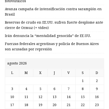
fotovoltaicos
Avanza campaña de intensificación contra sarampión en
Brasil
Reservas de crudo en EE.UU. sufren fuerte desplome ante
cierre de Ormuz (+ video)
Irán denuncia la “mentalidad genocida” de EE.UU.
Fuerzas federales argentinas y policía de Buenos Aires
son acusadas por represión
agosto 2026
L
M
X
J
V
S
D
1
2
3
4
5
6
7
8
9
10
11
12
13
14
15
16
17
18
19
20
21
22
23