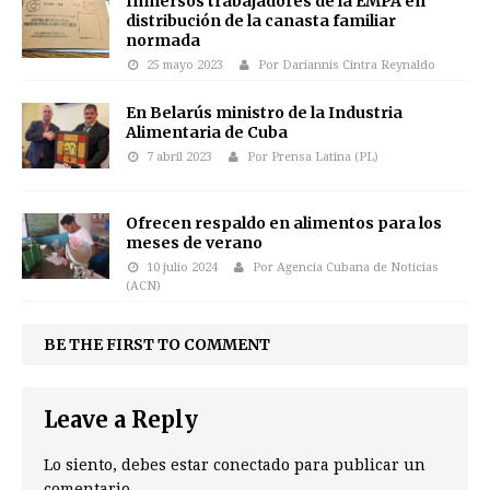
Inmersos trabajadores de la EMPA en
distribución de la canasta familiar
normada
25 mayo 2023
Por Dariannis Cintra Reynaldo
En Belarús ministro de la Industria
Alimentaria de Cuba
7 abril 2023
Por Prensa Latina (PL)
Ofrecen respaldo en alimentos para los
meses de verano
10 julio 2024
Por Agencia Cubana de Noticias
(ACN)
BE THE FIRST TO COMMENT
Leave a Reply
Lo siento, debes estar
conectado
para publicar un
comentario.