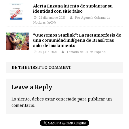
Alerta Enzona intento de suplantar su
identidad con sitio falso
22 diciembre 2023
Por Agencia Cubana de
Noticias (ACN)
“Queremos Starlink”: La metamorfosis de
una comunidad indígena de Brasil tras
salir del aislamiento
30 julio 2025
Tomado de RT en Español
BE THE FIRST TO COMMENT
Leave a Reply
Lo siento, debes estar
conectado
para publicar un
comentario.