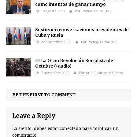
como intentos de ganar tiempo
19 agosto 2023
Por Prensa Latina (PL)
Sostienen conversaciones presidentes de
Cuba y Rusia
22 noviembre 2022
Por Prensa Latina (PL)
La Gran Revolución Socialista de
Octubre (+audio)
7 noviembre 2022
Por Ariel Rodríguez Gómez
BE THE FIRST TO COMMENT
Leave a Reply
Lo siento, debes estar
conectado
para publicar un
comentario.