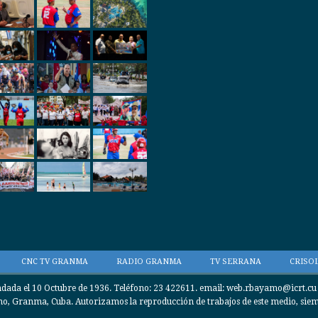
CNC TV GRANMA
RADIO GRANMA
TV SERRANA
CRISOL
da el 10 Octubre de 1936. Teléfono: 23 422611. email: web.rbayamo@icrt.cu / 
, Granma, Cuba. Autorizamos la reproducción de trabajos de este medio, siempr