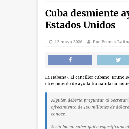
Cuba desmiente a
en Cuba
CUBA
[ 5 agosto 2026 ]
L
Estados Unidos
2026 (+ fotos)
[ 5 agosto 2026 ]
P
12 mayo 2026
Por Prensa Latin
PDF)
CUBA
[ 5 agosto 2026 ]
D
GRANMA
La Habana-. El canciller cubano, Bruno Ro
[ 5 agosto 2026 ]
D
ofrecimiento de ayuda humanitaria moneta
GRANMA
[ 5 agosto 2026 ]
T
Alguien debería preguntar al Secretar
ofrecimiento de 100 millones de dóla
de Venezuela”
conoce.
Sería bueno saber quién específicamente