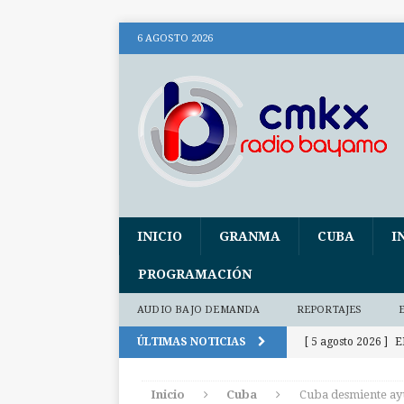
6 AGOSTO 2026
INICIO
GRANMA
CUBA
I
PROGRAMACIÓN
AUDIO BAJO DEMANDA
REPORTAJES
ÚLTIMAS NOTICIAS
[ 5 agosto 2026 ]
E
activos
INTER
Inicio
Cuba
Cuba desmiente ay
[ 5 agosto 2026 ]
I