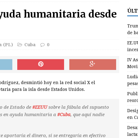
ÚLT
yuda humanitaria desde
udia Montero gana plata y bronce en las pesas de Santo Domingo
Trum
DEPORTES
de b
ublican nuevas normas para el reordenamiento del comercio (+
EE.U
a (PL)
Cuba
0
incen
IV A
esignan nuevo Primer Secretario del Partido en Campechuela
Movi
Ludi
dríguez, desmintió hoy en la red social X el
pesa
esarrollan en Granma jornada de la lactancia materna
ria para la isla desde Estados Unidos.
Publ
reor
rump: “Estamos sacando miles de millones de barriles de petróleo
io de Estado de
#EEUU
sobre la fábula del supuesto
Desi
res en ayuda humanitaria a
#Cuba
, que aquí nadie
INTERNACIONALES
en C
Desa
lact
 aportaría el dinero, si se entregaría en efectivo