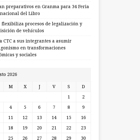
ian preparativos en Granma para 34 Feria
rnacional del Libro
flexibiliza procesos de legalización y
isición de vehículos
a CTC a sus integrantes a asumir
agonismo en transformaciones
ómicas y sociales
sto 2026
M
X
J
V
S
D
1
2
4
5
6
7
8
9
11
12
13
14
15
16
18
19
20
21
22
23
25
26
27
28
29
30