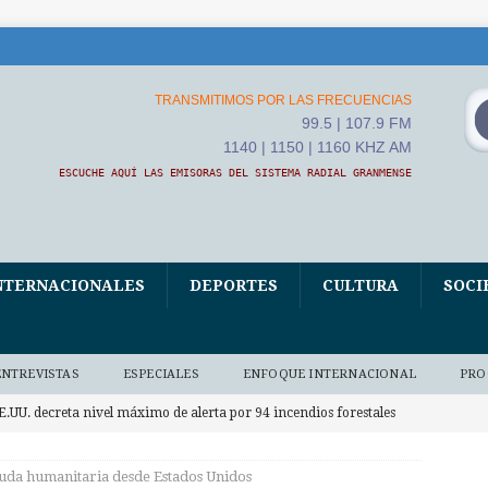
TRANSMITIMOS POR LAS FRECUENCIAS
99.5 | 107.9 FM
1140 | 1150 | 1160 KHZ AM
ESCUCHE AQUÍ LAS EMISORAS DEL SISTEMA RADIAL GRANMENSE
NTERNACIONALES
DEPORTES
CULTURA
SOCI
ENTREVISTAS
ESPECIALES
ENFOQUE INTERNACIONAL
PRO
E.UU. decreta nivel máximo de alerta por 94 incendios forestales
NACIONALES
uda humanitaria desde Estados Unidos
V Asamblea Continental de ALBA Movimientos iniciará este jueves