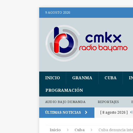
9 AGOSTO 2026
INICIO
GRANMA
CUBA
I
PROGRAMACIÓN
AUDIO BAJO DEMANDA
REPORTAJES
ÚLTIMAS NOTICIAS
[ 8 agosto 2026 ]
audio)
AUDIO
Inicio
Cuba
Cuba denuncia inte
[ 8 agosto 2026 ]