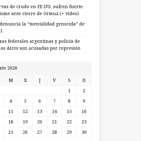
rvas de crudo en EE.UU. sufren fuerte
lome ante cierre de Ormuz (+ video)
 denuncia la “mentalidad genocida” de
U.
zas federales argentinas y policía de
os Aires son acusadas por represión
sto 2026
M
X
J
V
S
D
1
2
4
5
6
7
8
9
11
12
13
14
15
16
18
19
20
21
22
23
25
26
27
28
29
30