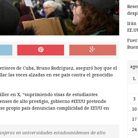
Rese
desp
Irán
EE.U
Fuer
Buen
ago
teriores de Cuba, Bruno Rodríguez, aseguró hoy que el
ar las voces alzadas en ese país contra el genocidio
L
ller en X, “suprimiendo visas de estudiantes
3
enses de alto prestigio, gobierno #EEUU pretende
 ese propio país denuncian complicidad de EEUU en
10
17
24
anjeros en universidades estadounidenses de alto