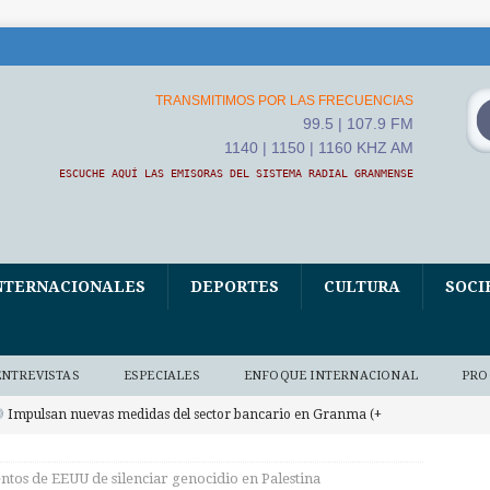
TRANSMITIMOS POR LAS FRECUENCIAS
99.5 | 107.9 FM
1140 | 1150 | 1160 KHZ AM
ESCUCHE AQUÍ LAS EMISORAS DEL SISTEMA RADIAL GRANMENSE
NTERNACIONALES
DEPORTES
CULTURA
SOCI
ENTREVISTAS
ESPECIALES
ENFOQUE INTERNACIONAL
PRO
Impulsan nuevas medidas del sector bancario en Granma (+
 BAJO DEMANDA
ntos de EEUU de silenciar genocidio en Palestina
Convoca ETECSA en Granma a una Feria digital por la