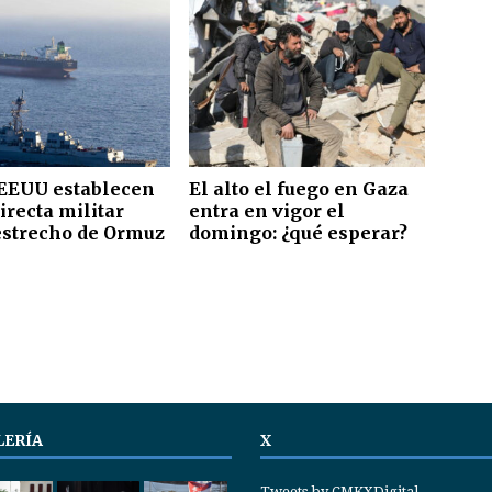
 EEUU establecen
El alto el fuego en Gaza
irecta militar
entra en vigor el
estrecho de Ormuz
domingo: ¿qué esperar?
LERÍA
X
Tweets by CMKXDigital