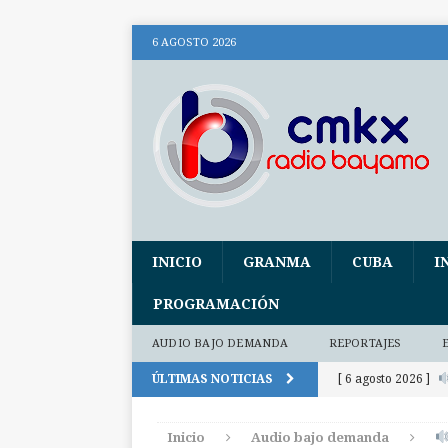
6 AGOSTO 2026
INICIO
GRANMA
CUBA
I
PROGRAMACIÓN
AUDIO BAJO DEMANDA
REPORTAJES
ÚLTIMAS NOTICIAS
[ 6 agosto 2026 ]
(+ audio)
AUDI
Inicio
Audio bajo demanda
[ 6 agosto 2026 ]
E