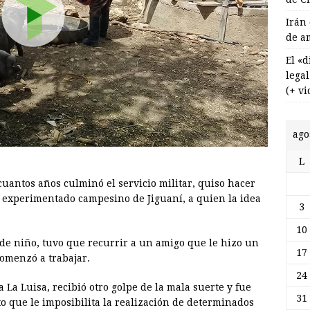
Irán
de a
El «
lega
(+ vi
ago
L
antos años culminó el servicio militar, quiso hacer
 experimentado campesino de Jiguaní, a quien la idea
3
10
sde niño, tuvo que recurrir a un amigo que le hizo un
17
comenzó a trabajar.
24
a La Luisa, recibió otro golpe de la mala suerte y fue
31
o que le imposibilita la realización de determinados