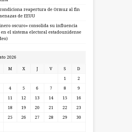
 condiciona reapertura de Ormuz al fin
menazas de EEUU
dinero oscuro» consolida su influencia
l en el sistema electoral estadounidense
deo)
sto 2026
M
X
J
V
S
D
1
2
4
5
6
7
8
9
11
12
13
14
15
16
18
19
20
21
22
23
25
26
27
28
29
30