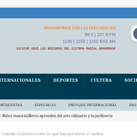
TRANSMITIMOS POR LAS FRECUENCIAS
99.5 | 107.9 FM
1140 | 1150 | 1160 KHZ AM
ESCUCHE AQUÍ LAS EMISORAS DEL SISTEMA RADIAL GRANMENSE
NTERNACIONALES
DEPORTES
CULTURA
SOCI
ENTREVISTAS
ESPECIALES
ENFOQUE INTERNACIONAL
PRO
Niños manzanilleros aprenden del arte culinario y la jardinería
O BAJO DEMANDA
Cuando el hombre sabe lo que hay que hacer (+ audio)
xposición fotográfica El Fidel que yo conocí, homenaje de Ana