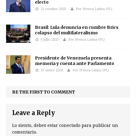
electo
21 octubre 2023
Por Prensa Latina (PL)
Brasil: Lula denuncia en cumbre Brics
colapso del multilateralismo
6 julio 2025
Por Prensa Latina (PL)
Presidente de Venezuela presenta
memoria y cuenta ante Parlamento
15 enero 2024
Por Prensa Latina (PL)
BE THE FIRST TO COMMENT
Leave a Reply
Lo siento, debes estar
conectado
para publicar un
comentario.