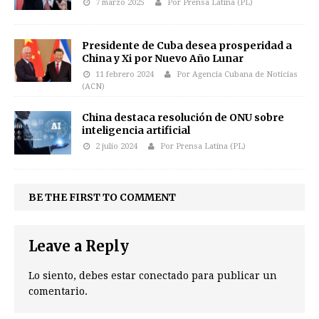
7 marzo 2025
Por Prensa Latina (PL)
Presidente de Cuba desea prosperidad a
China y Xi por Nuevo Año Lunar
11 febrero 2024
Por Agencia Cubana de Noticias
(ACN)
China destaca resolución de ONU sobre
inteligencia artificial
2 julio 2024
Por Prensa Latina (PL)
BE THE FIRST TO COMMENT
Leave a Reply
Lo siento, debes estar
conectado
para publicar un
comentario.