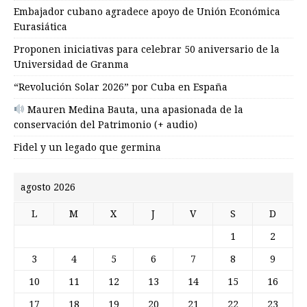
Embajador cubano agradece apoyo de Unión Económica
Eurasiática
Proponen iniciativas para celebrar 50 aniversario de la
Universidad de Granma
“Revolución Solar 2026” por Cuba en España
Mauren Medina Bauta, una apasionada de la
conservación del Patrimonio (+ audio)
Fidel y un legado que germina
agosto 2026
L
M
X
J
V
S
D
1
2
3
4
5
6
7
8
9
10
11
12
13
14
15
16
17
18
19
20
21
22
23