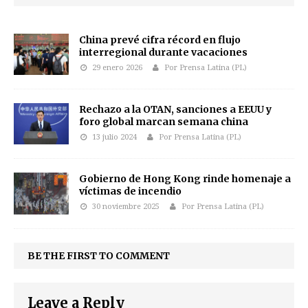
China prevé cifra récord en flujo
interregional durante vacaciones
29 enero 2026
Por Prensa Latina (PL)
Rechazo a la OTAN, sanciones a EEUU y
foro global marcan semana china
13 julio 2024
Por Prensa Latina (PL)
Gobierno de Hong Kong rinde homenaje a
víctimas de incendio
30 noviembre 2025
Por Prensa Latina (PL)
BE THE FIRST TO COMMENT
Leave a Reply