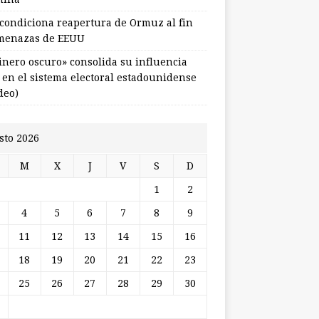
 condiciona reapertura de Ormuz al fin
menazas de EEUU
dinero oscuro» consolida su influencia
l en el sistema electoral estadounidense
deo)
sto 2026
M
X
J
V
S
D
1
2
4
5
6
7
8
9
11
12
13
14
15
16
18
19
20
21
22
23
25
26
27
28
29
30