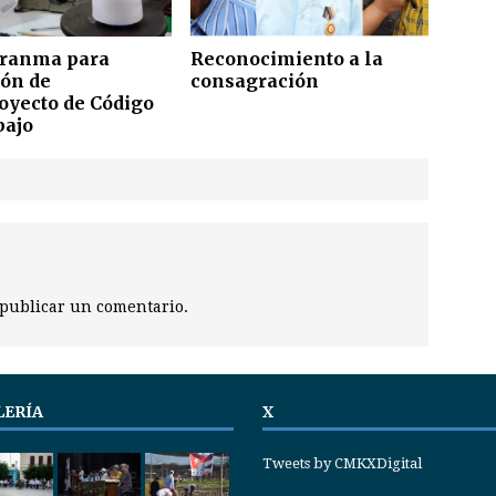
Granma para
Reconocimiento a la
ión de
consagración
oyecto de Código
bajo
publicar un comentario.
LERÍA
X
Tweets by CMKXDigital