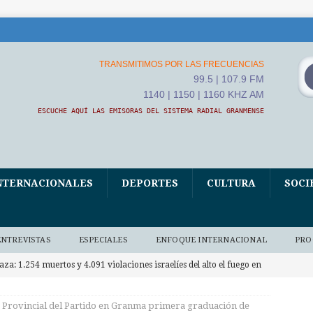
TRANSMITIMOS POR LAS FRECUENCIAS
99.5 | 107.9 FM
1140 | 1150 | 1160 KHZ AM
ESCUCHE AQUÍ LAS EMISORAS DEL SISTEMA RADIAL GRANMENSE
NTERNACIONALES
DEPORTES
CULTURA
SOCI
ENTREVISTAS
ESPECIALES
ENFOQUE INTERNACIONAL
PRO
aza: 1.254 muertos y 4.091 violaciones israelíes del alto el fuego en
RNACIONALES
 Provincial del Partido en Granma primera graduación de
apa León XIV asistió al Encuentro de Jóvenes Franciscanos 2026