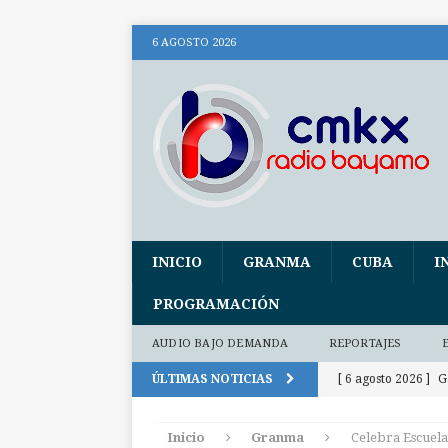
6 AGOSTO 2026
INICIO
GRANMA
CUBA
I
PROGRAMACIÓN
AUDIO BAJO DEMANDA
REPORTAJES
ÚLTIMAS NOTICIAS
[ 6 agosto 2026 ]
G
300 días
INTE
Inicio
Granma
Celebra Escuela
[ 6 agosto 2026 ]
P