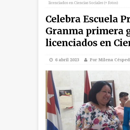
licenciados en Ciencias Sociales (+ fotos)
INTERNACIO
Celebra Escuela Pr
[ 6 agosto 2026 ]
F
Granma primera g
[ 6 agosto 2026 ]
U
licenciados en Cien
[ 6 agosto 2026 ]
A
CUBA
[ 6 agosto 2026 ]
6 abril 2023
Por Milena Césped
(+ audio)
AUDI
[ 6 agosto 2026 ]
E
Mola al Comandant