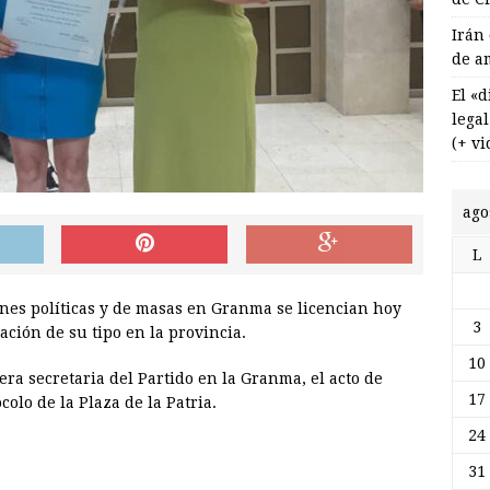
Irán
de a
El «
lega
(+ vi
ago
L
nes políticas y de masas en Granma se licencian hoy
3
ación de su tipo en la provincia.
10
ra secretaria del Partido en la Granma, el acto de
17
olo de la Plaza de la Patria.
24
31