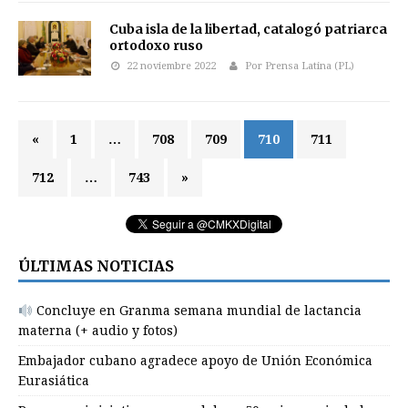
Cuba isla de la libertad, catalogó patriarca
ortodoxo ruso
22 noviembre 2022
Por Prensa Latina (PL)
«
1
…
708
709
710
711
712
…
743
»
ÚLTIMAS NOTICIAS
Concluye en Granma semana mundial de lactancia
materna (+ audio y fotos)
Embajador cubano agradece apoyo de Unión Económica
Eurasiática