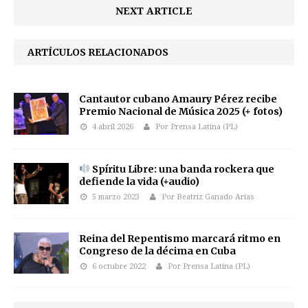
NEXT ARTICLE
ARTÍCULOS RELACIONADOS
Cantautor cubano Amaury Pérez recibe
Premio Nacional de Música 2025 (+ fotos)
4 abril 2026
Por Prensa Latina (PL)
Spíritu Libre: una banda rockera que
defiende la vida (+audio)
5 marzo 2023
Por Beatriz Ganado Arias
Reina del Repentismo marcará ritmo en
Congreso de la décima en Cuba
6 octubre 2022
Por Prensa Latina (PL)