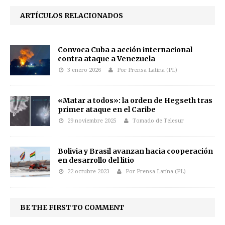
ARTÍCULOS RELACIONADOS
Convoca Cuba a acción internacional
contra ataque a Venezuela
3 enero 2026
Por Prensa Latina (PL)
«Matar a todos»: la orden de Hegseth tras
primer ataque en el Caribe
29 noviembre 2025
Tomado de Telesur
Bolivia y Brasil avanzan hacia cooperación
en desarrollo del litio
22 octubre 2023
Por Prensa Latina (PL)
BE THE FIRST TO COMMENT