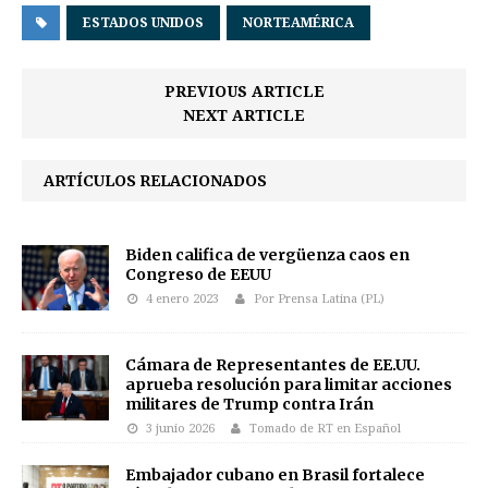
ESTADOS UNIDOS
NORTEAMÉRICA
PREVIOUS ARTICLE
NEXT ARTICLE
ARTÍCULOS RELACIONADOS
Biden califica de vergüenza caos en
Congreso de EEUU
4 enero 2023
Por Prensa Latina (PL)
Cámara de Representantes de EE.UU.
aprueba resolución para limitar acciones
militares de Trump contra Irán
3 junio 2026
Tomado de RT en Español
Embajador cubano en Brasil fortalece